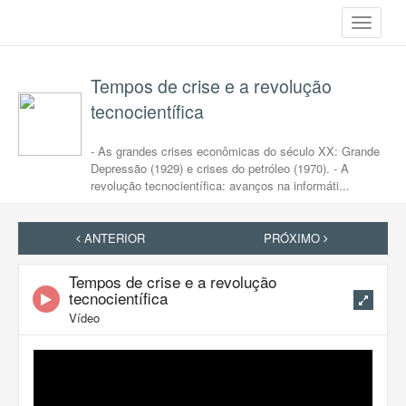
Toggle
navigati
Tempos de crise e a revolução
tecnocientífica
- As grandes crises econômicas do século XX: Grande
Depressão (1929) e crises do petróleo (1970). - A
revolução tecnocientífica: avanços na informáti...
ANTERIOR
PRÓXIMO
Tempos de crise e a revolução
tecnocientífica
Vídeo