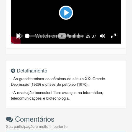
Play
Seek
Current
29:37
time
Play
Toggle
Toggle
Mute
Fullscreen
Detalhamento
- As grandes crises econômicas do século XX: Grande
Depressão (1929) e crises do petróleo (1970).
- A revolução tecnocientífica: avanços na informática,
telecomunicações e biotecnologia.
Comentários
Sua participação é muito importante.