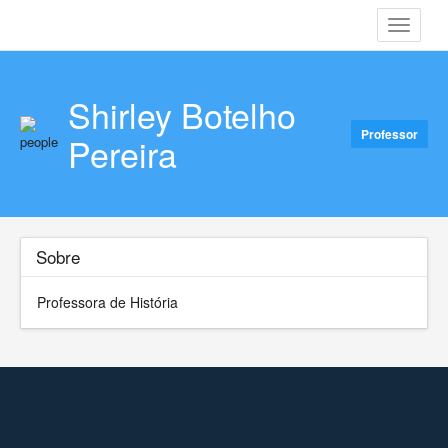
Toggle
navigati
Shirley Botelho
Professor
Pereira
Sobre
Professora de História