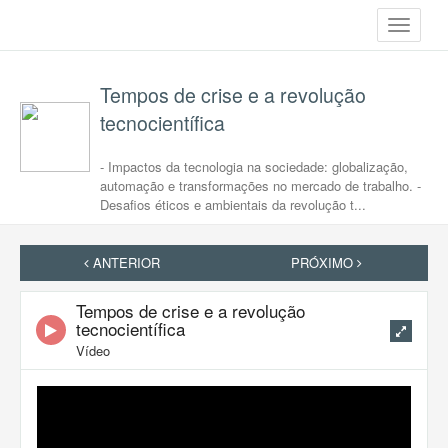
Toggle
navigati
Tempos de crise e a revolução
tecnocientífica
- Impactos da tecnologia na sociedade: globalização,
automação e transformações no mercado de trabalho. -
Desafios éticos e ambientais da revolução t...
ANTERIOR
PRÓXIMO
Tempos de crise e a revolução
tecnocientífica
Vídeo