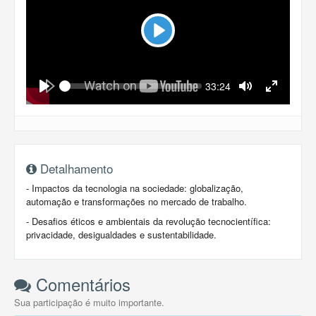
Play
Seek
Current
33:24
time
Play
Toggle
Toggle
Mute
Fullscreen
Detalhamento
- Impactos da tecnologia na sociedade: globalização,
automação e transformações no mercado de trabalho.
- Desafios éticos e ambientais da revolução tecnocientífica:
privacidade, desigualdades e sustentabilidade.
Comentários
Sua participação é muito importante.