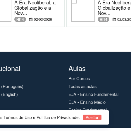
A Era Neoliberal, a
A Era Neolibera
Globalização e a
Globalização e
Nov...
Nov...
HI14
02/03/2026
HI14
02/03/2
tucional
Aulas
Por Cursos
o (Português)
Todas as aulas
 (English)
EJA - Ensino Fundamental
EJA - Ensino Médio
Ensino Fundamental
os Termos de Uso e Política de Privacidade.
Aceitar
Ensino Médio