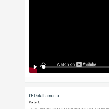
Se
Play
Detalhamento
Parte 1:
- O governo provisório e as reformas políticas e econôm