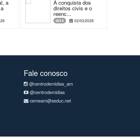
l, a
A conquista dos
 a
direitos civis e o
reenc...
026
HI14
02/03/2026
Fale conosco
@centrodemidias_am
@centrodemidias
cemeam@seduc.net