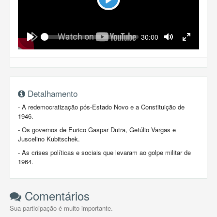
Play
Seek
Current
30:00
time
Play
Toggle
Toggle
Mute
Fullscreen
Detalhamento
- A redemocratização pós-Estado Novo e a Constituição de
1946.
- Os governos de Eurico Gaspar Dutra, Getúlio Vargas e
Juscelino Kubitschek.
- As crises políticas e sociais que levaram ao golpe militar de
1964.
Comentários
Sua participação é muito importante.