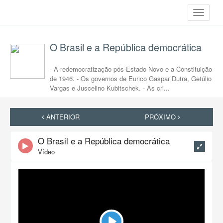
Toggle
navigati
O Brasil e a República democrática
- A redemocratização pós-Estado Novo e a Constituição
de 1946. - Os governos de Eurico Gaspar Dutra, Getúlio
Vargas e Juscelino Kubitschek. - As cri...
ANTERIOR
PRÓXIMO
O Brasil e a República democrática
Vídeo