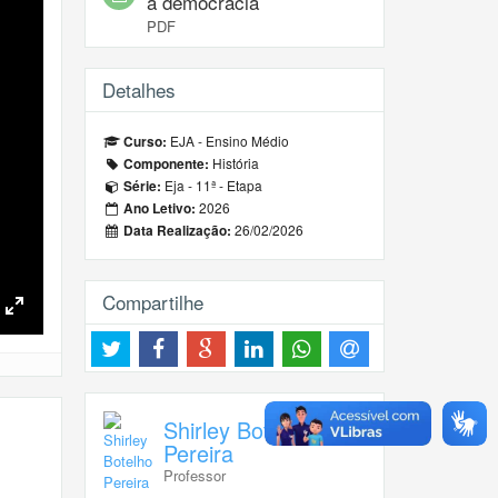
a democracia
PDF
Detalhes
EJA - Ensino Médio
Curso:
História
Componente:
Eja - 11ª - Etapa
Série:
2026
Ano Letivo:
26/02/2026
Data Realização:
Compartilhe
Toggle
Fullscreen
Shirley Botelho
Pereira
Professor