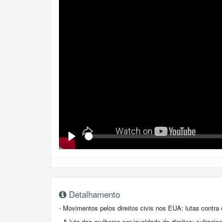
Se
Play
Detalhamento
- Movimentos pelos direitos civis nos EUA: lutas contra 
- A luta das mulheres por igualdade de direitos: sufragi