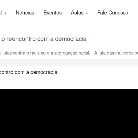
al
Notícias
Eventos
Aulas
Fale Conosco
 e o reencontro com a democracia
 lutas contra o racismo e a segregação racial. - A luta das mulheres po
encontro com a democracia