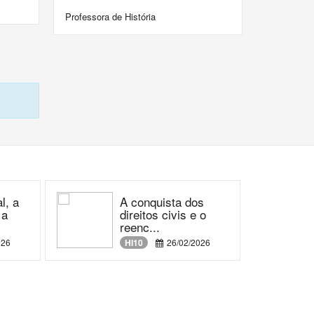
Professora de História
l, a
A conquista dos
 a
direitos civis e o
reenc...
026
HI10
26/02/2026