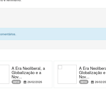
comentários.
A Era Neoliberal, a
A Era Neolibera
Globalização e a
Globalização e
Nov...
Nov...
HI10
26/02/2026
HI10
26/02/2