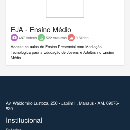
EJA - Ensino Médio
487 Vídeos
522 Arquivos
0 Slides
Acesse as aulas do Ensino Presencial com Mediação
Tecnológica para a Educação de Jovens e Adultos no Ensino
Médio
Av. Waldomiro Lustoza, 250 - Japiim II, Manaus - AM, 69076-
830
Institucional
Prêmios