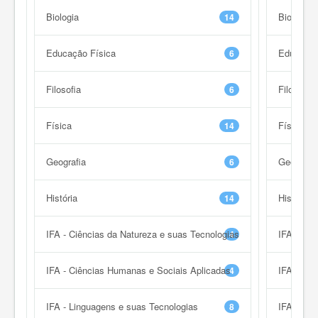
Biologia
Biologia
14
Educação Física
Educação
6
Filosofia
Filosofia
6
Física
Física
14
Geografia
Geografia
6
História
História
14
IFA - Ciências da Natureza e suas Tecnologias
IFA - Ciê
4
IFA - Ciências Humanas e Sociais Aplicadas
IFA - Ciê
4
IFA - Linguagens e suas Tecnologias
IFA - Lin
8