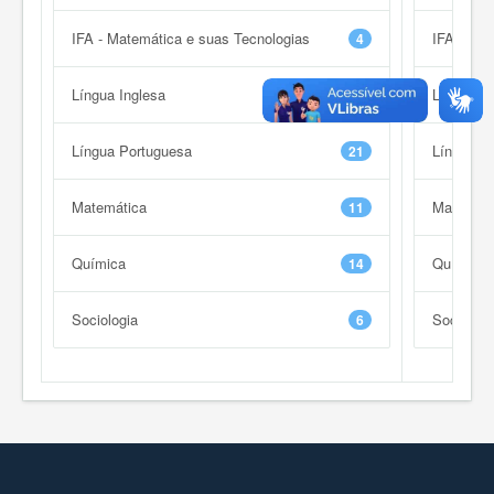
IFA - Matemática e suas Tecnologias
IFA - Mat
4
Língua Inglesa
Língua In
6
Língua Portuguesa
Língua P
21
Matemática
Matemáti
11
Química
Química
14
Sociologia
Sociologi
6