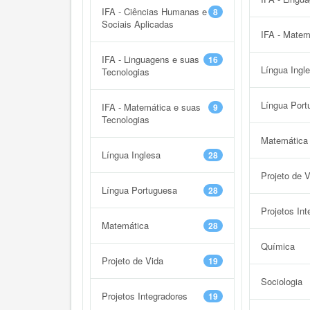
IFA - Ciências Humanas e
8
Sociais Aplicadas
IFA - Matem
IFA - Linguagens e suas
16
Língua Ingl
Tecnologias
Língua Port
IFA - Matemática e suas
9
Tecnologias
Matemática
Língua Inglesa
28
Projeto de 
Língua Portuguesa
28
Projetos Int
Matemática
28
Química
Projeto de Vida
19
Sociologia
Projetos Integradores
19