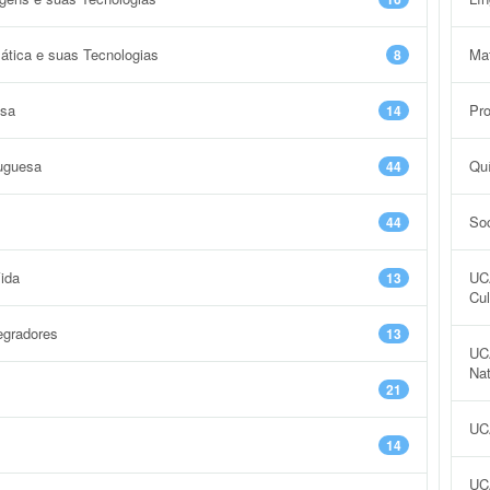
ática e suas Tecnologias
Ma
8
esa
Pro
14
uguesa
Qu
44
Soc
44
Vida
UC
13
Cul
egradores
13
UCA
Nat
21
UC
14
UCA