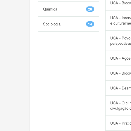
UCA - Biodi
Química
28
UCA - Inter
e culturalm
Sociologia
14
UCA - Povos
perspectiva
UCA - Ações
UCA - Biodi
UCA - Desm
UCA - O cli
divulgação c
UCA - Práti