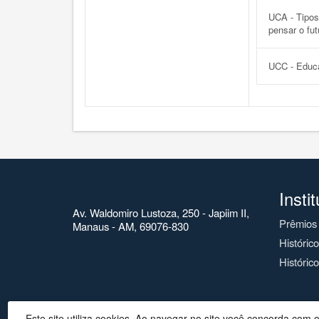
UCA - Tipos
pensar o fut
UCC - Educa
Insti
Av. Waldomiro Lustoza, 250 - Japiim II,
Prêmios
Manaus - AM, 69076-830
Históric
Histórico
Este site utiliza cookies. Ao navegar no site você concorda com 