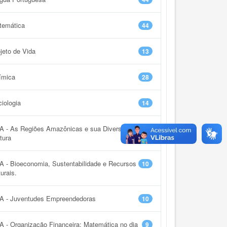
temática
44
jeto de Vida
13
ímica
28
iologia
14
A - As Regiões Amazônicas e sua Diversidade
9
tura
 - Bioeconomia, Sustentabilidade e Recursos
10
urais.
A - Juventudes Empreendedoras
10
 - Organização Financeira: Matemática no dia
9