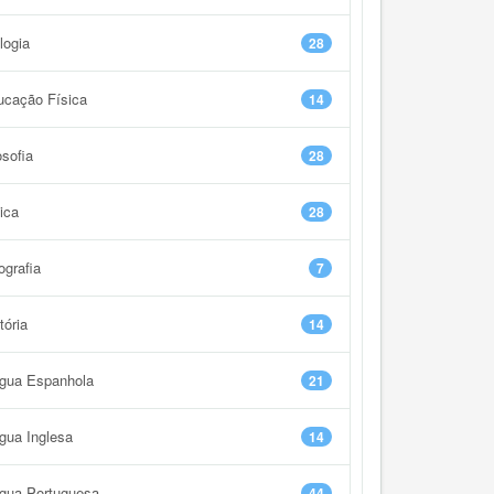
logia
28
ucação Física
14
osofia
28
ica
28
grafia
7
tória
14
ngua Espanhola
21
gua Inglesa
14
ngua Portuguesa
44