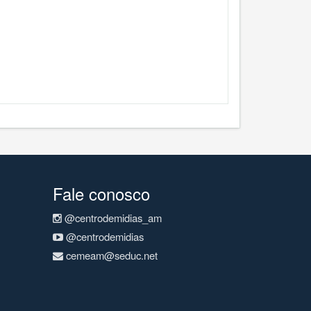
Fale conosco
@centrodemidias_am
@centrodemidias
cemeam@seduc.net