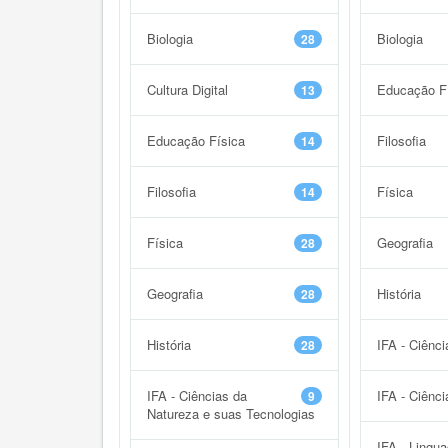
Biologia
Biologia
28
Cultura Digital
Educação F
13
Educação Física
Filosofia
14
Filosofia
Física
14
Física
Geografia
28
Geografia
História
28
História
IFA - Ciênc
28
IFA - Ciências da
IFA - Ciênc
9
Natureza e suas Tecnologias
IFA - Lingu