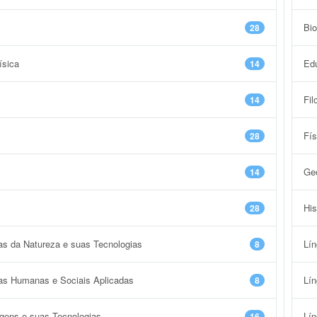
Bio
28
ísica
Ed
14
Fil
14
Fís
28
Geo
14
His
28
ias da Natureza e suas Tecnologias
Lí
8
ias Humanas e Sociais Aplicadas
Lín
8
agens e suas Tecnologias
Lí
16