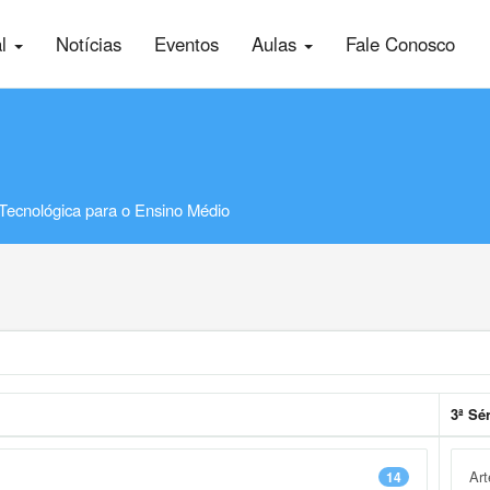
al
Notícias
Eventos
Aulas
Fale Conosco
Tecnológica para o Ensino Médio
3ª Sér
Art
14