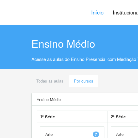
Início
Institucion
Ensino Médio
Acesse as aulas do Ensino Presencial com Mediação 
Todas as aulas
Por cursos
Ensino Médio
1ª Série
2ª Série
Arte
Arte
7