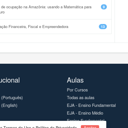
 de ocupação na Amazônia: usando a Matemática para
9
uro
ção Financeira, Fiscal e Empreendedora
13
tucional
Aulas
Por Cursos
o (Português)
Todas as aulas
 (English)
EJA - Ensino Fundamental
EJA - Ensino Médio
Ensino Fundamental
os Termos de Uso e Política de Privacidade.
Aceitar