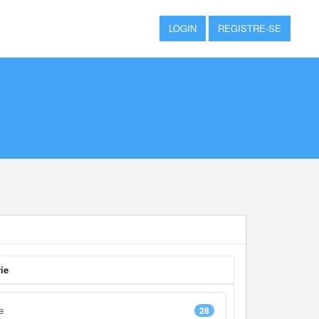
LOGIN
REGISTRE-SE
ie
e
28