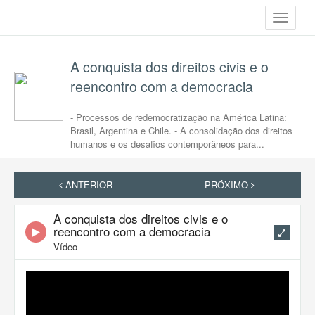
Toggle
navigati
A conquista dos direitos civis e o
reencontro com a democracia
- Processos de redemocratização na América Latina:
Brasil, Argentina e Chile. - A consolidação dos direitos
humanos e os desafios contemporâneos para...
ANTERIOR
PRÓXIMO
A conquista dos direitos civis e o
reencontro com a democracia
Vídeo