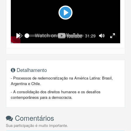
Play
Seek
Current
31:29
time
Play
Toggle
Toggle
Mute
Fullscreen
Detalhamento
- Processos de redemocratização na América Latina: Brasil,
Argentina e Chile.
- A consolidação dos direitos humanos e os desafios
contemporâneos para a democracia.
Comentários
Sua participação é muito importante.