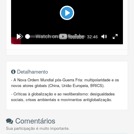
Play
Seek
Current
32:46
time
Play
Toggle
Toggle
Mute
Fullscreen
Detalhamento
- A Nova Ordem Mundial pós-Guerra Fria: multipolaridade e os
novos atores globais (China, União Europeia, BRICS).
- Críticas à globalização e ao neoliberalismo: desigualdades
sociais, crises ambientais e movimentos antiglobalização.
Comentários
Sua participação é muito importante.