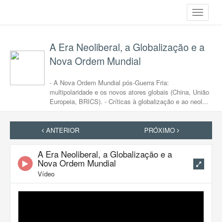
Toggle
navigati
A Era Neoliberal, a Globalização e a
Nova Ordem Mundial
- A Nova Ordem Mundial pós-Guerra Fria:
multipolaridade e os novos atores globais (China, União
Europeia, BRICS). - Críticas à globalização e ao neol...
ANTERIOR
PRÓXIMO
A Era Neoliberal, a Globalização e a
Nova Ordem Mundial
Vídeo