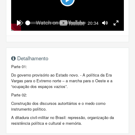
Play
Seek
Current
20:34
time
Play
Toggle
Toggle
Mute
Fullscreen
Detalhamento
Parte 01:
Do governo provisório ao Estado novo. - A política da Era
Vargas para o Extremo norte – a marcha para o Oeste e a
“ocupação dos espaços vazios”.
Parte 02:
Construção dos discursos autoritários e o medo como
instrumento político.
A ditadura civil-militar no Brasil: repressão, organização da
resistência política e cultural e memória.