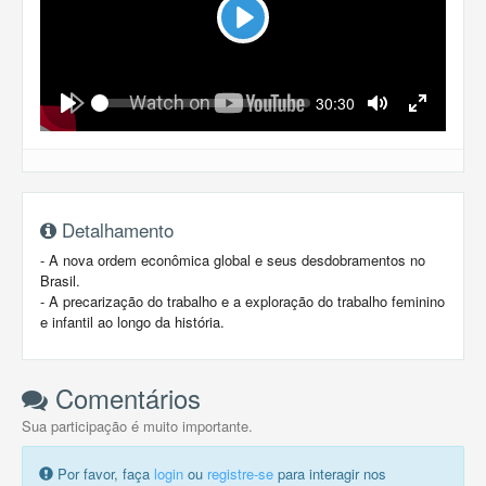
Play
Seek
Current
30:30
time
Play
Toggle
Toggle
Mute
Fullscreen
Detalhamento
- A nova ordem econômica global e seus desdobramentos no
Brasil.
- A precarização do trabalho e a exploração do trabalho feminino
e infantil ao longo da história.
Comentários
Sua participação é muito importante.
Por favor, faça
login
ou
registre-se
para interagir nos