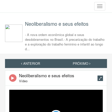
Toggle
navigati
Neoliberalismo e seus efeitos
- A nova ordem econômica global e seus
desdobramentos no Brasil.- A precarização do trabalho
e a exploração do trabalho feminino e infantil ao longo
d...
ANTERIOR
PRÓXIMO
Neoliberalismo e seus efeitos
Vídeo