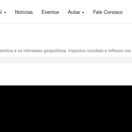
al
Notícias
Eventos
Aulas
Fale Conosco
lestina e os interesses geopolíticos. Impactos mundiais e reflexos nos 