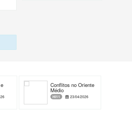
 e
Conflitos no Oriente
Médio
026
HI11
23/04/2026