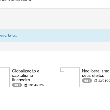
comentários.
Globalização e
Neoliberalismo
capitalismo
seus efeitos
financeiro
HI11
23/04/2
HI11
23/04/2026