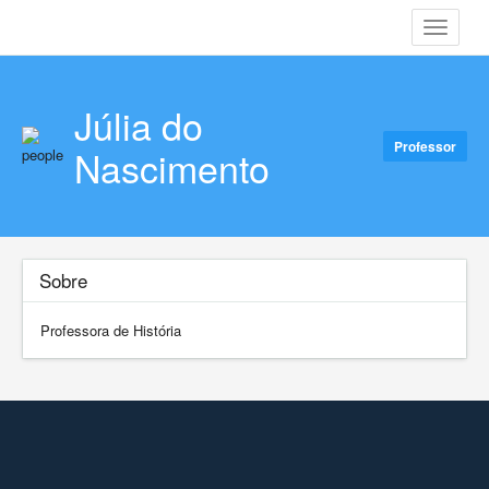
Toggle
navigati
Júlia do
Professor
Nascimento
Sobre
Professora de História