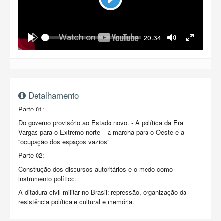
Play
Seek
Current
20:34
time
Play
Toggle
Toggle
Mute
Fullscreen
Detalhamento
Parte 01:
Do governo provisório ao Estado novo. - A política da Era
Vargas para o Extremo norte – a marcha para o Oeste e a
“ocupação dos espaços vazios”.
Parte 02:
Construção dos discursos autoritários e o medo como
instrumento político.
A ditadura civil-militar no Brasil: repressão, organização da
resistência política e cultural e memória.