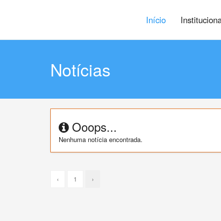
Início
Institucion
Notícias
Ooops...
Nenhuma notícia encontrada.
‹
1
›