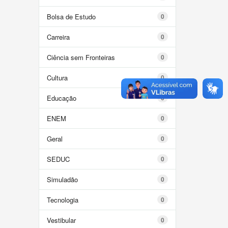
Bolsa de Estudo
0
Carreira
0
Ciência sem Fronteiras
0
Cultura
0
Educação
0
ENEM
0
Geral
0
SEDUC
0
Simuladão
0
Tecnologia
0
Vestibular
0