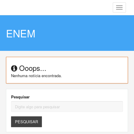
Toggle
navigati
ENEM
Ooops...
Nenhuma notícia encontrada.
Pesquisar
PESQUISAR