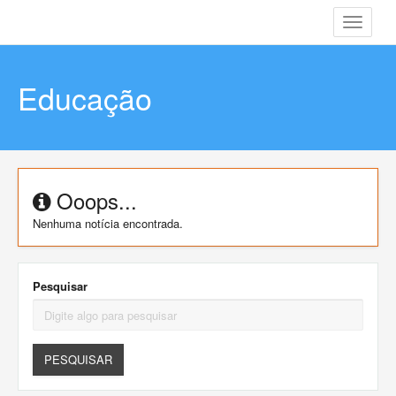
Toggle
navigati
Educação
Ooops...
Nenhuma notícia encontrada.
Pesquisar
PESQUISAR