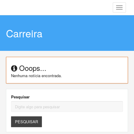
Toggle
navigati
Carreira
Ooops...
Nenhuma notícia encontrada.
Pesquisar
PESQUISAR