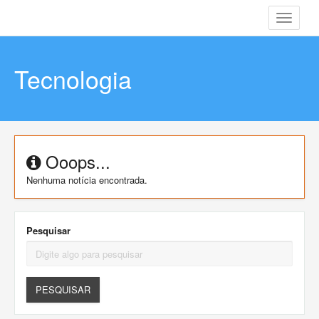
Toggle
navigati
Tecnologia
Ooops...
Nenhuma notícia encontrada.
Pesquisar
PESQUISAR