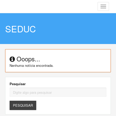
Toggle
navigati
SEDUC
Ooops...
Nenhuma notícia encontrada.
Pesquisar
PESQUISAR