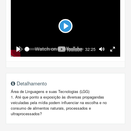
Play
Seek
Current
32:25
time
Play
Toggle
Toggle
Mute
Fullscreen
Detalhamento
Área de Linguagens e suas Tecnologias (LGG)
1. Até que ponto a exposição às diversas propagandas
veiculadas pela mídia podem influenciar na escolha e no
consumo de alimentos naturais, processados e
ultraprocessados?