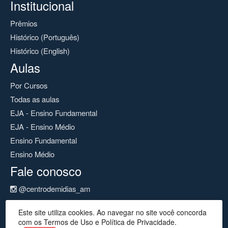
Institucional
Prêmios
Histórico (Português)
Histórico (English)
Aulas
Por Cursos
Todas as aulas
EJA - Ensino Fundamental
EJA - Ensino Médio
Ensino Fundamental
Ensino Médio
Fale conosco
@centrodemidias_am
@centrodemidias
Este site utiliza cookies. Ao navegar no site você concorda
cemeam@seduc.net
com os Termos de Uso e Política de Privacidade.