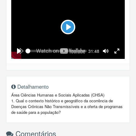
Play
Seek
Current
31:48
time
Play
Toggle
Toggle
Mute
Fullscreen
Detalhamento
Área Ciências Humanas e Sociais Aplicadas (CHSA)
1. Qual o contexto histórico e geográfico da ocorrência de
Doenças Crônicas Não Transmissíveis e a oferta de programas
de saúde para a população?
Comentários