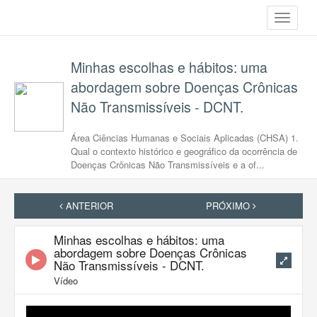
Toggle
navigati
Minhas escolhas e hábitos: uma
abordagem sobre Doenças Crônicas
Não Transmissíveis - DCNT.
Área Ciências Humanas e Sociais Aplicadas (CHSA) 1.
Qual o contexto histórico e geográfico da ocorrência de
Doenças Crônicas Não Transmissíveis e a of...
ANTERIOR
PRÓXIMO
Minhas escolhas e hábitos: uma
abordagem sobre Doenças Crônicas
Não Transmissíveis - DCNT.
Vídeo