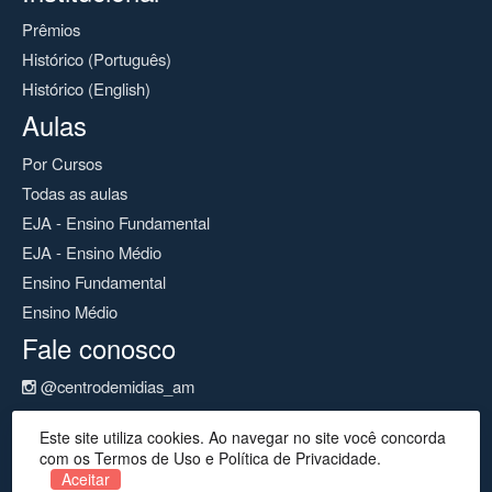
Prêmios
Histórico (Português)
Histórico (English)
Aulas
Por Cursos
Todas as aulas
EJA - Ensino Fundamental
EJA - Ensino Médio
Ensino Fundamental
Ensino Médio
Fale conosco
@centrodemidias_am
@centrodemidias
Este site utiliza cookies. Ao navegar no site você concorda
cemeam@seduc.net
com os Termos de Uso e Política de Privacidade.
Aceitar