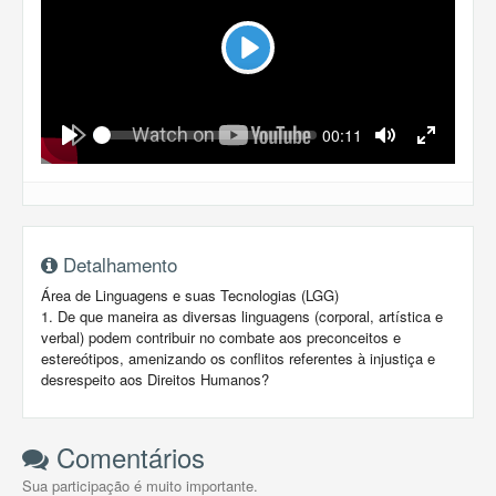
Play
Seek
Current
00:11
time
Play
Toggle
Toggle
Mute
Fullscreen
Detalhamento
Área de Linguagens e suas Tecnologias (LGG)
1. De que maneira as diversas linguagens (corporal, artística e
verbal) podem contribuir no combate aos preconceitos e
estereótipos, amenizando os conflitos referentes à injustiça e
desrespeito aos Direitos Humanos?
Comentários
Sua participação é muito importante.