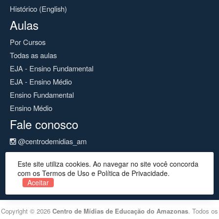
Histórico (English)
Aulas
Por Cursos
Todas as aulas
EJA - Ensino Fundamental
EJA - Ensino Médio
Ensino Fundamental
Ensino Médio
Fale conosco
@centrodemidias_am
@centrodemidias
Este site utiliza cookies. Ao navegar no site você concorda
cemeam@seduc.net
com os Termos de Uso e Política de Privacidade.
Aceitar
Copyright © 2026
Centro de Mídias de Educação do Amazonas
. Todos os