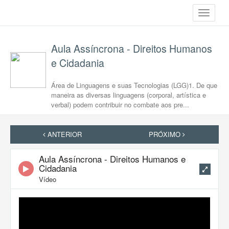
Toggle
navigati
Aula Assíncrona - Direitos Humanos
e Cidadania
Área de Linguagens e suas Tecnologias (LGG)1. De que
maneira as diversas linguagens (corporal, artística e
verbal) podem contribuir no combate aos pre...
ANTERIOR
PRÓXIMO
Aula Assíncrona - Direitos Humanos e
Cidadania
Vídeo