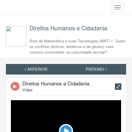
Toggle
navigati
Direitos Humanos e Cidadania
Área de Matemática e suas Tecnologias (MAT) 1. Quais
os conflitos (étnicos, estéticos e de gênero) mais
comuns vivenciados na comunidade escolar?
ANTERIOR
PRÓXIMO
Direitos Humanos e Cidadania.
Vídeo