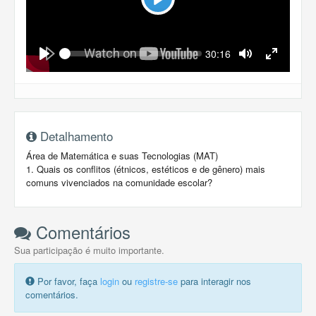
Play
Seek
Current
30:16
time
Play
Toggle
Toggle
Mute
Fullscreen
Detalhamento
Área de Matemática e suas Tecnologias (MAT)
1. Quais os conflitos (étnicos, estéticos e de gênero) mais
comuns vivenciados na comunidade escolar?
Comentários
Sua participação é muito importante.
Por favor, faça
login
ou
registre-se
para interagir nos
comentários.