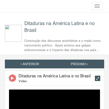
Toggle
navigati
Ditaduras na América Latina e no
Brasil
Construção dos discursos autoritários e o medo como
instrumento político. Apoio externo aos golpes
anticomunistas e o impacto das ditaduras nos país...
ANTERIOR
PRÓXIMO
Ditaduras na América Latina e no Brasil
Vídeo