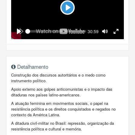
Play
Seek
Current
30:59
time
Play
Toggle
Toggle
Mute
Fullscreen
Detalhamento
Construção dos discursos autoritários e o medo como
instrumento político.
Apoio externo aos golpes anticomunistas e o impacto das
ditaduras nos países latino-americanos.
A atuação feminina em movimentos sociais, o papel na
resistência política e os direitos conquistados e negados no
contexto da América Latina.
A ditadura civil-militar no Brasil: repressão, organização da
resistência política e cultural e memória.