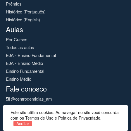
Prêmios
Histórico (Português)
Histórico (English)
Aulas
Por Cursos
Todas as aulas
EJA - Ensino Fundamental
EJA - Ensino Médio
Ensino Fundamental
Ensino Médio
Fale conosco
@centrodemidias_am
@centrodemidias
Este site utiliza cookies. Ao navegar no site você concorda
cemeam@seduc.net
com os Termos de Uso e Política de Privacidade.
Aceitar