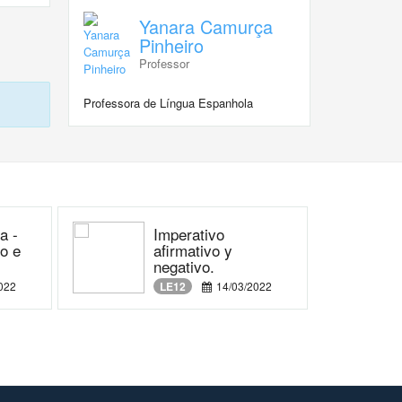
Yanara Camurça
Pinheiro
Professor
Professora de Língua Espanhola
a -
Imperativo
to e
afirmativo y
negativo.
022
LE12
14/03/2022