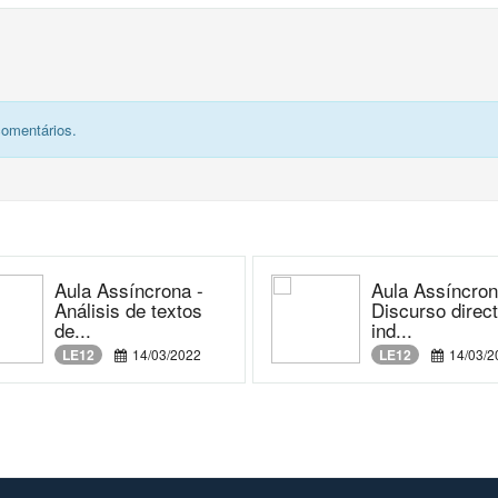
comentários.
Aula Assíncrona -
Aula Assíncron
Análisis de textos
Discurso direc
de...
ind...
LE12
14/03/2022
LE12
14/03/2