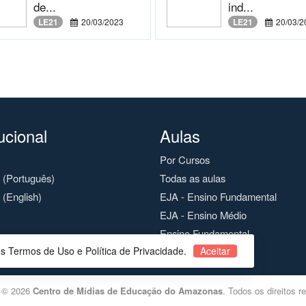
de...
ind...
LE21
20/03/2023
LE21
20/03/2
tucional
Aulas
Por Cursos
o (Português)
Todas as aulas
 (English)
EJA - Ensino Fundamental
EJA - Ensino Médio
Ensino Fundamental
os Termos de Uso e Política de Privacidade.
Aceitar
Ensino Médio
t © 2026
Centro de Mídias de Educação do Amazonas
. Todos os direitos r