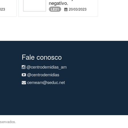
negativo.
023
LE21
20/03/2023
Fale conosco
@centrodemidias_am
@centrodemidias
cemeam@seduc.net
eservados.