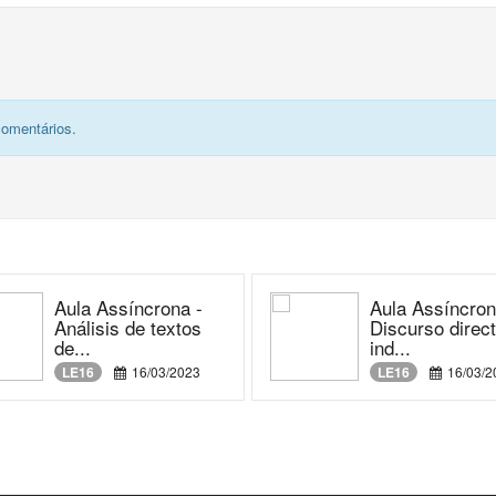
comentários.
Aula Assíncrona -
Aula Assíncron
Análisis de textos
Discurso direc
de...
ind...
LE16
16/03/2023
LE16
16/03/2