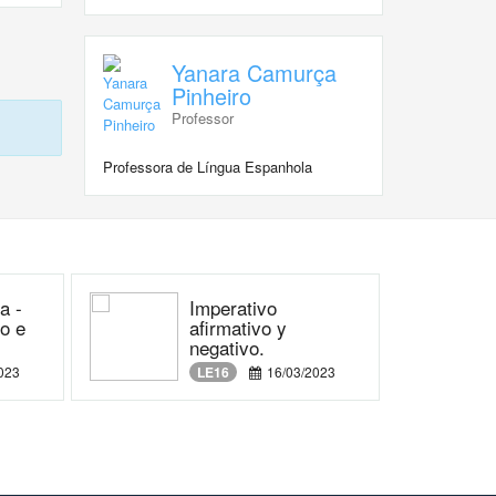
Yanara Camurça
Pinheiro
Professor
Professora de Língua Espanhola
a -
Imperativo
to e
afirmativo y
negativo.
023
LE16
16/03/2023