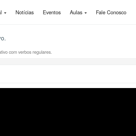
al
Notícias
Eventos
Aulas
Fale Conosco
vo.
tivo com verbos regulares.