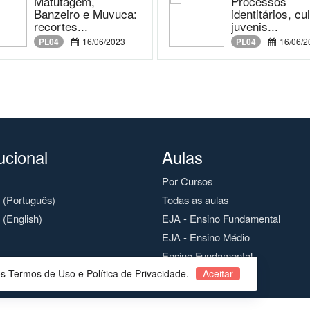
Matutagem,
Processos
Banzeiro e Muvuca:
identitários, cu
recortes...
juvenis...
PL04
16/06/2023
PL04
16/06/2
tucional
Aulas
Por Cursos
o (Português)
Todas as aulas
 (English)
EJA - Ensino Fundamental
EJA - Ensino Médio
Ensino Fundamental
os Termos de Uso e Política de Privacidade.
Aceitar
Ensino Médio