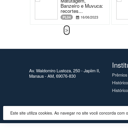
Matutagem,
Banzeiro e Muvuca:
recortes...
PL04
16/06/2023
Insti
Av. Waldomiro Lustoza, 250 - Japiim II,
Prêmios
Manaus - AM, 69076-830
Históric
Histórico
Este site utiliza cookies. Ao navegar no site você concorda com 