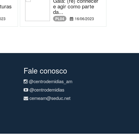
Gaia: (re) conhecer
lturas
e agir como parte
da...
023
PL04
16/06/2023
Fale conosco
@centrodemidias_am
@centrodemidias
cemeam@seduc.net