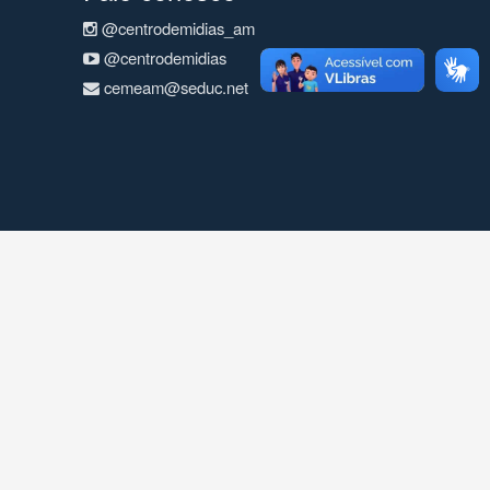
@centrodemidias_am
@centrodemidias
cemeam@seduc.net