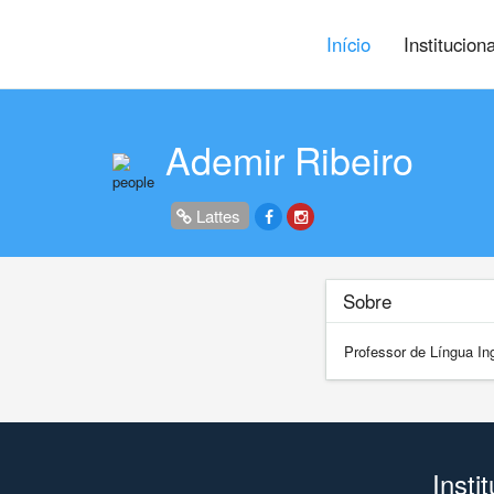
Início
Institucion
Ademir Ribeiro
Lattes
Sobre
Professor de Língua In
Insti