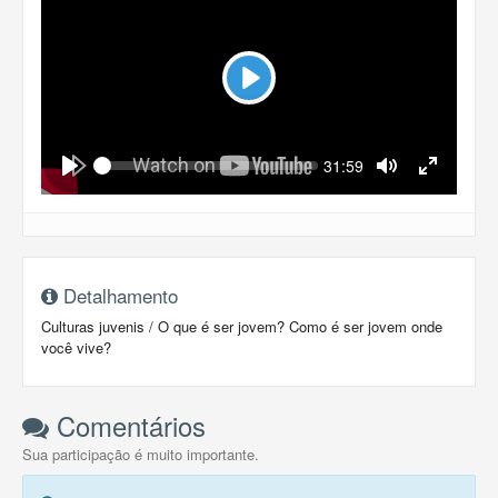
Play
Seek
Current
31:59
time
Play
Toggle
Toggle
Mute
Fullscreen
Detalhamento
Culturas juvenis / O que é ser jovem? Como é ser jovem onde
você vive?
Comentários
Sua participação é muito importante.