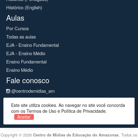
Histórico (English)
Aulas
Por Cursos
Todas as aulas
EJA - Ensino Fundamental
EJA - Ensino Médio
Ensino Fundamental
Ensino Médio
Fale conosco
@centrodemidias_am
@centrodemidias
Este site utiliza cookies. Ao navegar no site você concorda
cemeam@seduc.net
com os Termos de Uso e Política de Privacidade.
Aceitar
Copyright © 2026
Centro de Mídias de Educação do Amazonas
. Todos os