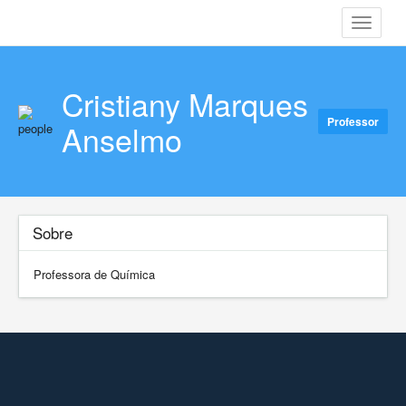
Toggle
navigati
Cristiany Marques
Professor
Anselmo
Sobre
Professora de Química