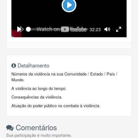
Play
Seek
Current
32:23
time
Play
Toggle
Toggle
Mute
Fullscreen
Detalhamento
Números da violência na sua Comunidade / Estado / País /
Mundo.
A violência ao longo do tempo.
Consequências da violência.
Atuação do poder público no combate à violência.
Comentários
Sua participação é muito importante.