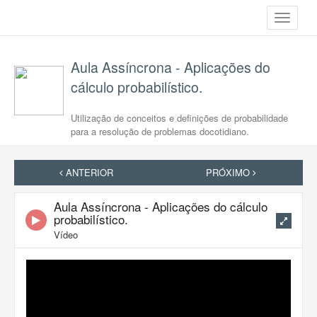
Toggle
navigati
Aula Assíncrona - Aplicações do
cálculo probabilístico.
Utilização de conceitos e definições de probabilidade
para a resolução de problemas docotidiano.
ANTERIOR
PRÓXIMO
Aula Assíncrona - Aplicações do cálculo
probabilístico.
Vídeo