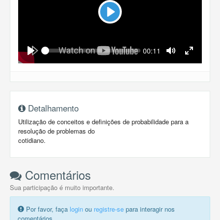
Play
Seek
Current
00:11
time
Play
Toggle
Toggle
Mute
Fullscreen
Detalhamento
Utilização de conceitos e definições de probabilidade para a
resolução de problemas do
cotidiano.
Comentários
Sua participação é muito importante.
Por favor, faça
login
ou
registre-se
para interagir nos
comentários.