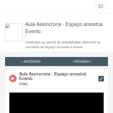
Toggle
navigati
Aula Assíncrona - Espaço amostral.
Evento.
Introdução ao estudo da probabilidade, definindo os
conceitos de espaço amostral e evento.
ANTERIOR
PRÓXIMO
Aula Assíncrona - Espaço amostral.
Evento.
Vídeo