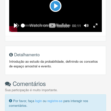
Play
Seek
Current
00:11
time
Play
Toggle
Toggle
Mute
Fullscreen
Detalhamento
Introdução ao estudo da probabilidade, definindo os conceitos
de espaço amostral e evento.
Comentários
Sua participação é muito importante.
Por favor, faça
login
ou
registre-se
para interagir nos
comentários.