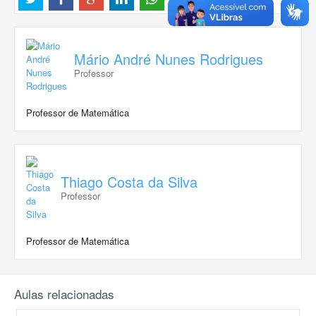
Mário André Nunes Rodrigues
Professor
Professor de Matemática
Thiago Costa da Silva
Professor
Professor de Matemática
Aulas relacionadas