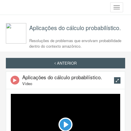
Toggle
navigati
Aplicações do cálculo probabilístico.
Resoluções de problemas que envolvam probabilidade
dentro do contexto amazônico.
ANTERIOR
Aplicações do cálculo probabilístico.
Vídeo
Play