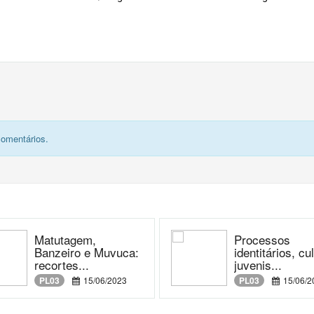
comentários.
Matutagem,
Processos
Banzeiro e Muvuca:
identitários, cu
recortes...
juvenis...
PL03
15/06/2023
PL03
15/06/2