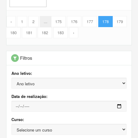
‹
1
2
...
175
176
177
178
179
180
181
182
183
›
Filtros
Ano letivo:
Data de realização:
Curso: