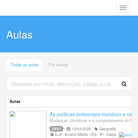
Toggle
navigati
Aulas
Todas as aulas
Por cursos
Aulas
As políticas ambientais mundiais e naci
Mudanças climáticas e o comportamento do home
GE07
13/04/2026
Geografia
EJA - Ensino Médio - Eja - 9ª - Etapa