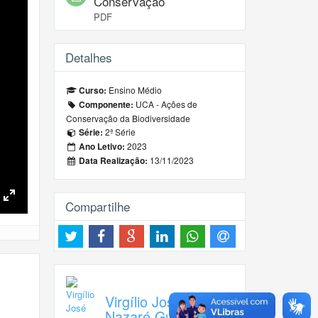
Conservação
PDF
Detalhes
Ensino Médio
Curso:
UCA - Ações de
Componente:
Conservação da Biodiversidade
2ª Série
Série:
2023
Ano Letivo:
13/11/2023
Data Realização:
Compartilhe
Toggle
Fullscreen
Virgílio José de
Nazaré Guedes