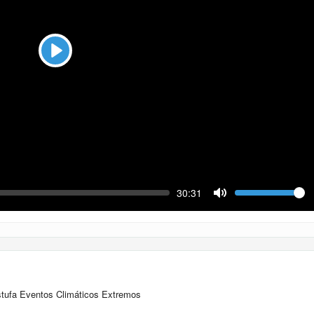
Play
ek
Volume
Current
30:31
time
Toggle
Mute
stufa Eventos Climáticos Extremos