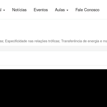
al
Notícias
Eventos
Aulas
Fale Conosco
.
s; Especificidade nas relações tróficas; Transferência de energia e mat