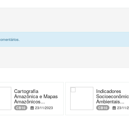
comentários.
Cartografia
Indicadores
Amazônica e Mapas
Socioeconômic
Amazônicos...
Ambientais...
CB10
23/11/2023
CB10
23/11/