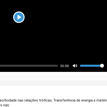
Play
ek
Volume
Current
30:58
time
Toggle
Mute
cificidade nas relações tróficas; Transferência de energia e matér
es nas