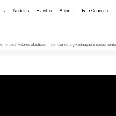
al
Notícias
Eventos
Aulas
Fale Conosco
mentes? Fatores abióticos influenciando a germinação e crescimento; 