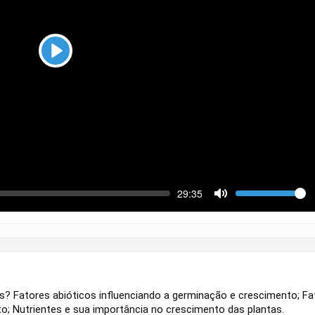
Play
ek
Volume
Current
29:35
time
Toggle
Mute
? Fatores abióticos influenciando a germinação e crescimento; Fa
o; Nutrientes e sua importância no crescimento das plantas.