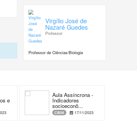
Virgílio José de
Nazaré Guedes
Professor
Professor de Ciências/Biologia
Aula Assíncrona -
os e
Indicadores
socioeconô...
2023
CB06
17/11/2023