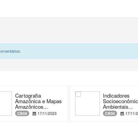
comentários.
Cartografia
Indicadores
Amazônica e Mapas
Socioeconômic
Amazônicos...
Ambientais...
CB06
17/11/2023
CB06
17/11/