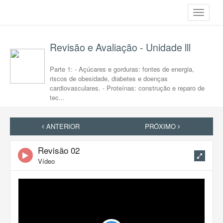
Toggle
navigati
Revisão e Avaliação - Unidade lll
Parte 1: - Açúcares e gorduras: fontes de energia,
riscos de obesidade, diabetes e doenças
cardiovasculares. - Proteínas: construção e reparo de
tec...
ANTERIOR
PRÓXIMO
Revisão 02
Vídeo