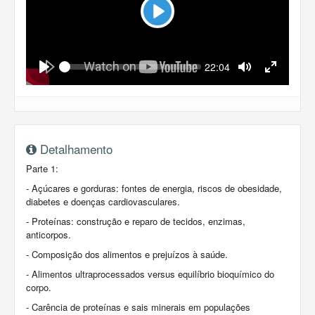
Play
Seek
Current
22:04
time
Play
Toggle
Toggle
Mute
Fullscreen
Detalhamento
Parte 1:
- Açúcares e gorduras: fontes de energia, riscos de obesidade,
diabetes e doenças cardiovasculares.
- Proteínas: construção e reparo de tecidos, enzimas,
anticorpos.
- Composição dos alimentos e prejuízos à saúde.
- Alimentos ultraprocessados versus equilíbrio bioquímico do
corpo.
- Carência de proteínas e sais minerais em populações