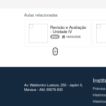
Aulas relacionadas
Revisão e Avaliação
- Unidade lV
BI23
18/03/2026
Insti
Av. Waldomiro Lustoza, 250 - Japiim II,
Prêmios
Manaus - AM, 69076-830
Históric
Histórico