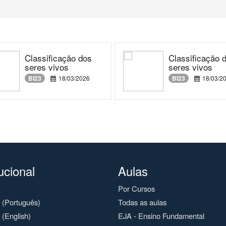
Classificação dos
Classificação 
seres vivos
seres vivos
BI23
18/03/2026
BI23
18/03/2
tucional
Aulas
Por Cursos
o (Português)
Todas as aulas
 (English)
EJA - Ensino Fundamental