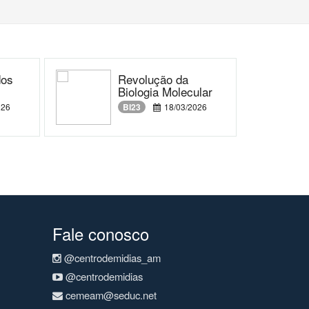
dos
Revolução da
Biologia Molecular
026
BI23
18/03/2026
Fale conosco
@centrodemidias_am
@centrodemidias
cemeam@seduc.net