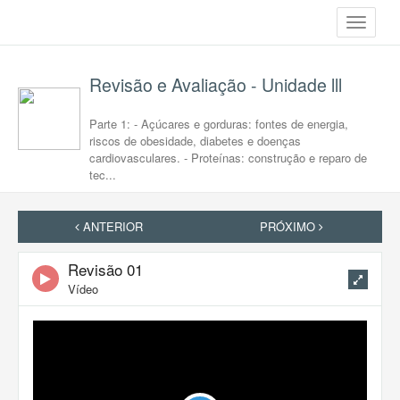
Toggle
navigati
Revisão e Avaliação - Unidade lll
Parte 1: - Açúcares e gorduras: fontes de energia,
riscos de obesidade, diabetes e doenças
cardiovasculares. - Proteínas: construção e reparo de
tec...
ANTERIOR
PRÓXIMO
Revisão 01
Vídeo