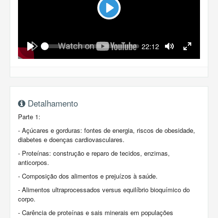
Play
Seek
Current
22:12
time
Play
Toggle
Toggle
Mute
Fullscreen
Detalhamento
Parte 1:
- Açúcares e gorduras: fontes de energia, riscos de obesidade,
diabetes e doenças cardiovasculares.
- Proteínas: construção e reparo de tecidos, enzimas,
anticorpos.
- Composição dos alimentos e prejuízos à saúde.
- Alimentos ultraprocessados versus equilíbrio bioquímico do
corpo.
- Carência de proteínas e sais minerais em populações