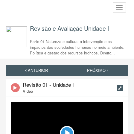
Toggle
navigati
Revisão e Avaliação Unidade I
Parte 01 Natureza e cultura: a intervenção e os
impactos das sociedades humanas no meio ambiente.
Política e gestão dos recursos hídricos. Direito...
ANTERIOR
PRÓXIMO
Revisão 01 - Unidade I
Vídeo