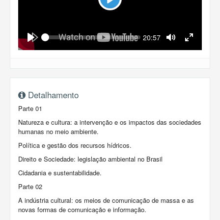
Play
Seek
Current
20:57
time
Play
Toggle
Toggle
Mute
Fullscreen
Detalhamento
Parte 01
Natureza e cultura: a intervenção e os impactos das sociedades
humanas no meio ambiente.
Política e gestão dos recursos hídricos.
Direito e Sociedade: legislação ambiental no Brasil
Cidadania e sustentabilidade.
Parte 02
A indústria cultural: os meios de comunicação de massa e as
novas formas de comunicação e informação.