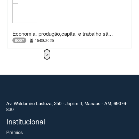
Economia, produção,capital e trabalho sã...
SO07
15/08/2025
Av. Waldomiro Lustoza, 250 - Japiim II, Manaus - AM, 69076-
830
Institucional
Prêmios