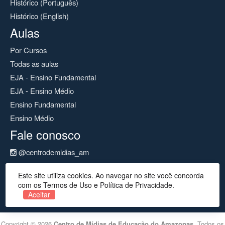
Histórico (Português)
Histórico (English)
Aulas
Por Cursos
Todas as aulas
EJA - Ensino Fundamental
EJA - Ensino Médio
Ensino Fundamental
Ensino Médio
Fale conosco
@centrodemidias_am
@centrodemidias
Este site utiliza cookies. Ao navegar no site você concorda
cemeam@seduc.net
com os Termos de Uso e Política de Privacidade.
Aceitar
Copyright © 2026
Centro de Mídias de Educação do Amazonas
. Todos os