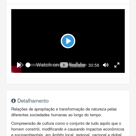
Play
Seek
Current
30:58
time
Play
Toggle
Toggle
Mute
Fullscreen
Detalhamento
Relações de apropriação e transformação da natureza pelas
diferentes sociedades humanas ao longo do tempo.
Compreensão de cultura como o conjunto de tudo aquilo que o
homem constrói, modificando e causando impactos econômicos
e socioambientais, em âmbito local, regional, nacional e global.