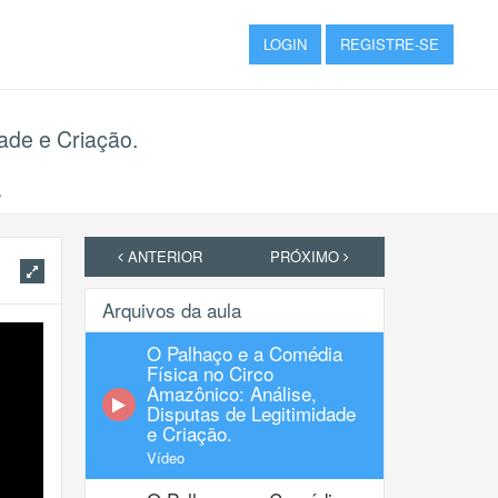
LOGIN
REGISTRE-SE
ade e Criação.
.
ANTERIOR
PRÓXIMO
Arquivos da aula
O Palhaço e a Comédia
Física no Circo
Amazônico: Análise,
Disputas de Legitimidade
e Criação.
Vídeo